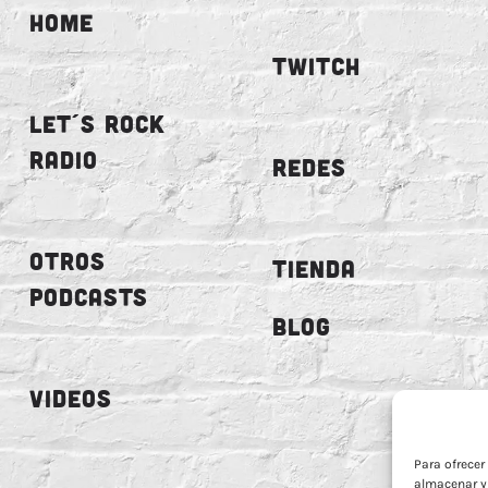
HOME
TWITCH
LET´S ROCK
RADIO
REDES
OTROS
TIENDA
PODCASTS
BLOG
VIDEOS
Para ofrecer
almacenar y/