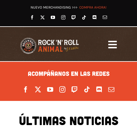
Saltar
NUEVO MERCHANDISING >>>
COMPRA AHORA!
al
contenido
Toggl
Navig
HOME
ACOMPÁÑANOS EN LAS REDES
LET’S ROCK RADIO
OTROS PODCASTS
VÍDEOS
TWITCH
REDES
ÚLTIMAS NOTICIAS
TIENDA
BLOG