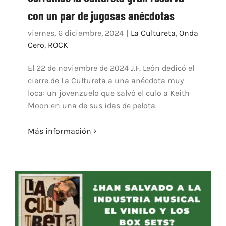
con un par de jugosas anécdotas
ARTÍCULOS
QUÉ HACEMOS
viernes, 6 diciembre, 2024
|
La Cultureta
,
Onda
Cero
,
ROCK
MECENAZGO
CONTRATACIÓN
El 22 de noviembre de 2024 J.F. León dedicó el
cierre de La Cultureta a una anécdota muy
CONTACTO
loca: un jovenzuelo que salvó el culo a Keith
BIO
Moon en una de sus idas de pelota.
Más información