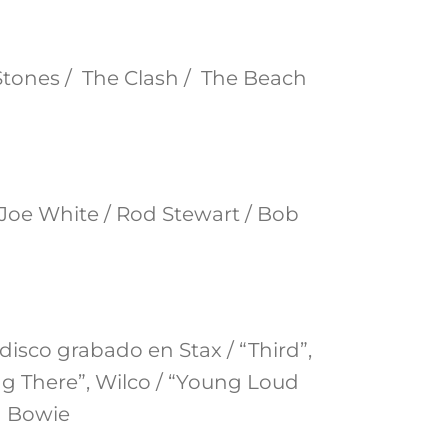
Stones / The Clash / The Beach
y Joe White / Rod Stewart / Bob
disco grabado en Stax / “Third”,
ng There”, Wilco / “Young Loud
d Bowie