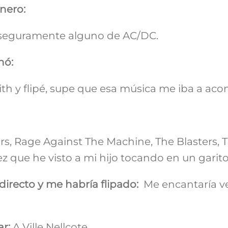
nero:
, seguramente alguno de AC/DC.
nó:
ith y flipé, supe que esa música me iba a ac
s, Rage Against The Machine, The Blasters, T
z que he visto a mi hijo tocando en un garito
directo y me habría flipado:
Me encantaría ve
ar:
A Ville Nellcote