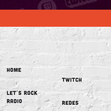
HOME
TWITCH
LET´S ROCK
RADIO
REDES