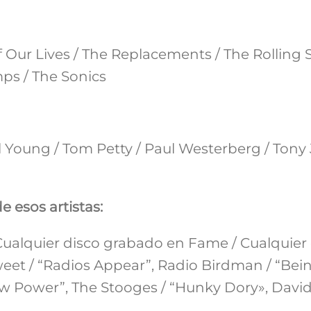
Our Lives / The Replacements / The Rolling 
ps / The Sonics
eil Young / Tom Petty / Paul Westerberg / Ton
e esos artistas:
 Cualquier disco grabado en Fame / Cualquier 
Sweet / “Radios Appear”, Radio Birdman / “Bei
aw Power”, The Stooges / “Hunky Dory», Davi