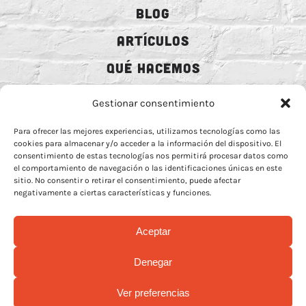
BLOG
ARTÍCULOS
QUÉ HACEMOS
MECENAZGO
Gestionar consentimiento
CONTRATACIÓN
Para ofrecer las mejores experiencias, utilizamos tecnologías como las
cookies para almacenar y/o acceder a la información del dispositivo. El
CONTACTO
consentimiento de estas tecnologías nos permitirá procesar datos como
el comportamiento de navegación o las identificaciones únicas en este
BIO
sitio. No consentir o retirar el consentimiento, puede afectar
negativamente a ciertas características y funciones.
Aceptar
AVISO LEGAL
–
POLÍTICA DE COOCKIES
–
MÁS INFORMACIÓN SOBRE
Denegar
COOCKIES
–
POLÍTICA DE PRIVACIDAD REDES
Ver preferencias
© Copyright 2026 | Rock Animal Radio | All Rights Reserved |