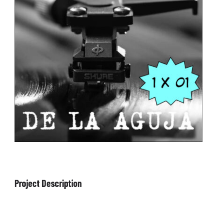
ARTÍCULOS
QUÉ HACEMOS
MECENAZGO
CONTRATACIÓN
CONTACTO
BIO
Project Description