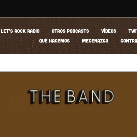
LET’S ROCK RADIO
OTROS PODCASTS
VÍDEOS
TWI
QUÉ HACEMOS
MECENAZGO
CONTRA