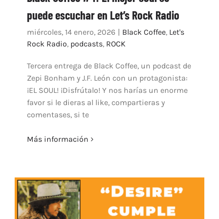
puede escuchar en Let’s Rock Radio
ARTÍCULOS
QUÉ HACEMOS
miércoles, 14 enero, 2026
|
Black Coffee
,
Let's
Rock Radio
,
podcasts
,
ROCK
MECENAZGO
CONTRATACIÓN
Tercera entrega de Black Coffee, un podcast de
Zepi Bonham y J.F. León con un protagonista:
CONTACTO
¡EL SOUL! ¡Disfrútalo! Y nos harías un enorme
BIO
favor si le dieras al like, compartieras y
comentases, si te
Más información