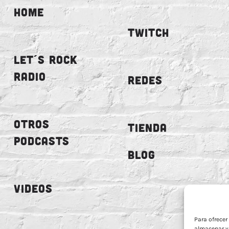
HOME
TWITCH
LET´S ROCK
RADIO
REDES
OTROS
TIENDA
PODCASTS
BLOG
VIDEOS
Para ofrecer
almacenar y/