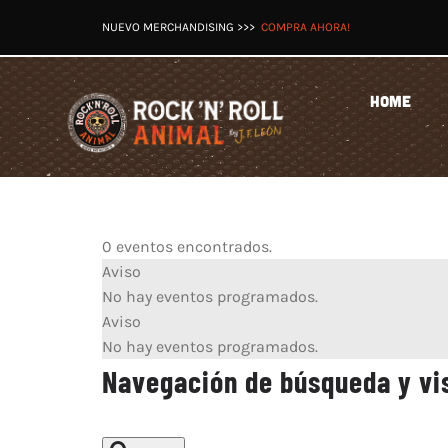
Saltar
NUEVO MERCHANDISING >>>
COMPRA AHORA!
al
contenido
HOME
0 eventos encontrados.
Eventos
Aviso
No hay eventos programados.
en
Aviso
No hay eventos programados.
agosto
Navegación de búsqueda y vi
8,