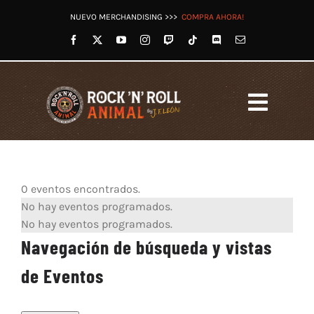
Saltar
NUEVO MERCHANDISING >>>
COMPRA AHORA!
al
contenido
Toggl
Navig
HOME
LET’S ROCK RADIO
0 eventos encontrados.
OTROS PODCASTS
No hay eventos programados.
VÍDEOS
No hay eventos programados.
TWITCH
Navegación de búsqueda y vistas
REDES
de Eventos
TIENDA
BLOG