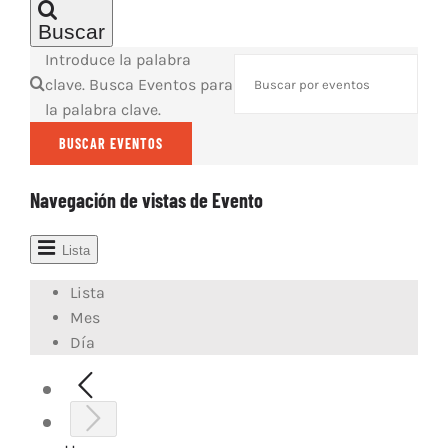
ARTÍCULOS
Buscar
Introduce la palabra
QUÉ HACEMOS
clave. Busca Eventos para
MECENAZGO
la palabra clave.
CONTRATACIÓN
BUSCAR EVENTOS
CONTACTO
BIO
Navegación de vistas de Evento
Lista
Lista
Mes
Día