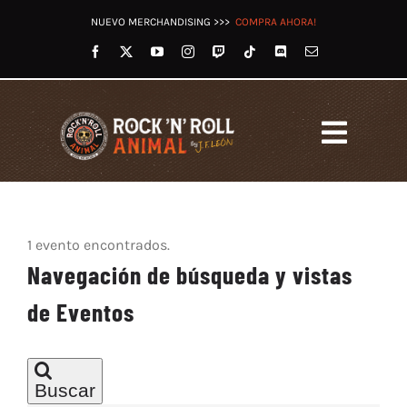
Saltar
NUEVO MERCHANDISING >>>
COMPRA AHORA!
al
contenido
Toggl
Navig
HOME
LET’S ROCK RADIO
1 evento encontrados.
OTROS PODCASTS
Eventos
Navegación de búsqueda y vistas
VÍDEOS
de Eventos
TWITCH
REDES
TIENDA
Buscar
BLOG