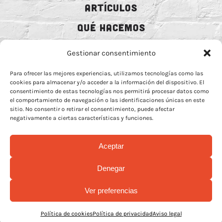
ARTÍCULOS
QUÉ HACEMOS
MECENAZGO
Gestionar consentimiento
CONTRATACIÓN
Para ofrecer las mejores experiencias, utilizamos tecnologías como las
cookies para almacenar y/o acceder a la información del dispositivo. El
CONTACTO
consentimiento de estas tecnologías nos permitirá procesar datos como
el comportamiento de navegación o las identificaciones únicas en este
BIO
sitio. No consentir o retirar el consentimiento, puede afectar
negativamente a ciertas características y funciones.
Aceptar
AVISO LEGAL
–
POLÍTICA DE COOCKIES
–
MÁS INFORMACIÓN SOBRE
Denegar
COOCKIES
–
POLÍTICA DE PRIVACIDAD REDES
Ver preferencias
© Copyright 2026 | Rock Animal Radio | All Rights Reserved |
Design by
La Mamba Negra
Política de cookies
Política de privacidad
Aviso legal