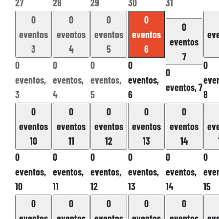
27
28
29
30
31
0
0
0
0
0
eventos
eventos
eventos
eventos
ev
eventos
3
4
5
6
7
0
0
0
0
0
0
eventos,
eventos,
eventos,
eventos,
even
eventos,
7
3
4
5
6
8
0
0
0
0
0
eventos
eventos
eventos
eventos
eventos
ev
10
11
12
13
14
0
0
0
0
0
0
eventos,
eventos,
eventos,
eventos,
eventos,
even
10
11
12
13
14
15
0
0
0
0
0
eventos
eventos
eventos
eventos
eventos
ev