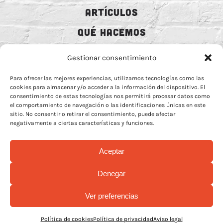
ARTÍCULOS
QUÉ HACEMOS
MECENAZGO
Gestionar consentimiento
CONTRATACIÓN
Para ofrecer las mejores experiencias, utilizamos tecnologías como las
cookies para almacenar y/o acceder a la información del dispositivo. El
CONTACTO
consentimiento de estas tecnologías nos permitirá procesar datos como
el comportamiento de navegación o las identificaciones únicas en este
BIO
sitio. No consentir o retirar el consentimiento, puede afectar
negativamente a ciertas características y funciones.
Aceptar
AVISO LEGAL
–
POLÍTICA DE COOCKIES
–
MÁS INFORMACIÓN SOBRE
Denegar
COOCKIES
–
POLÍTICA DE PRIVACIDAD REDES
Ver preferencias
© Copyright 2026 | Rock Animal Radio | All Rights Reserved |
Design by
La Mamba Negra
Política de cookies
Política de privacidad
Aviso legal