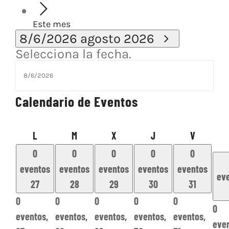
Este mes
8/6/2026
agosto 2026
Selecciona la fecha.
Calendario de Eventos
lunes
martes
miércoles
jueves
viernes
L
M
X
J
V
0
0
0
0
0
eventos
eventos
eventos
eventos
eventos
ev
27
28
29
30
31
0
0
0
0
0
0
eventos,
eventos,
eventos,
eventos,
eventos,
eve