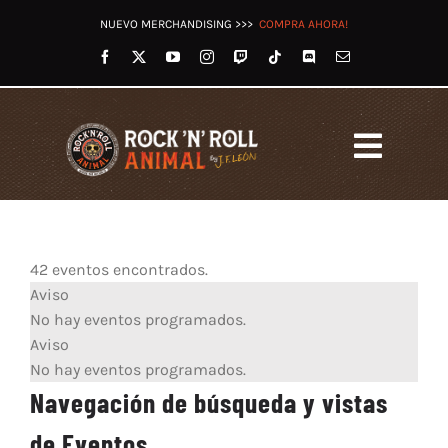
Saltar
NUEVO MERCHANDISING >>>
COMPRA AHORA!
al
contenido
Toggl
Navig
HOME
LET’S ROCK RADIO
42 eventos encontrados.
OTROS PODCASTS
Eventos
Aviso
VÍDEOS
No hay eventos programados.
Aviso
TWITCH
No hay eventos programados.
REDES
Navegación de búsqueda y vistas
TIENDA
de Eventos
BLOG