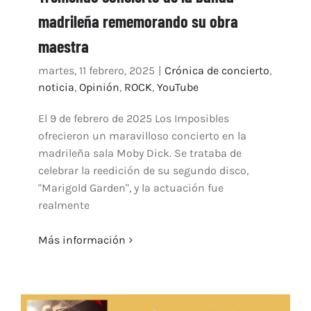
madrileña rememorando su obra
ARTÍCULOS
QUÉ HACEMOS
maestra
MECENAZGO
martes, 11 febrero, 2025
|
Crónica de concierto
,
noticia
,
Opinión
,
ROCK
,
YouTube
CONTRATACIÓN
CONTACTO
El 9 de febrero de 2025 Los Imposibles
BIO
ofrecieron un maravilloso concierto en la
madrileña sala Moby Dick. Se trataba de
celebrar la reedición de su segundo disco,
"Marigold Garden", y la actuación fue
realmente
Más información