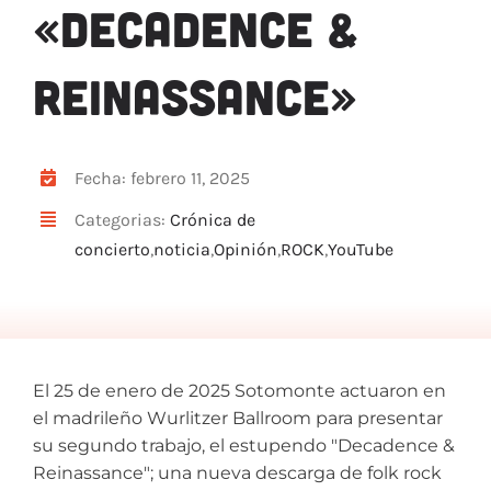
«DECADENCE &
ARTÍCULOS
QUÉ HACEMOS
REINASSANCE»
MECENAZGO
CONTRATACIÓN
CONTACTO
Fecha: febrero 11, 2025
BIO
Categorias:
Crónica de
concierto
,
noticia
,
Opinión
,
ROCK
,
YouTube
El 25 de enero de 2025 Sotomonte actuaron en
el madrileño Wurlitzer Ballroom para presentar
su segundo trabajo, el estupendo "Decadence &
Reinassance"; una nueva descarga de folk rock