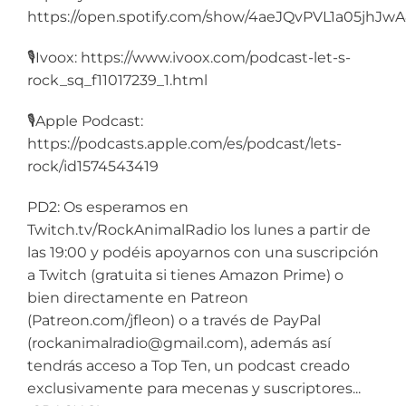
https://open.spotify.com/show/4aeJQvPVL1a05jhJw
🎙️Ivoox: https://www.ivoox.com/podcast-let-s-
rock_sq_f11017239_1.html
🎙️Apple Podcast:
https://podcasts.apple.com/es/podcast/lets-
rock/id1574543419
PD2: Os esperamos en
Twitch.tv/RockAnimalRadio los lunes a partir de
las 19:00 y podéis apoyarnos con una suscripción
a Twitch (gratuita si tienes Amazon Prime) o
bien directamente en Patreon
(Patreon.com/jfleon) o a través de PayPal
(rockanimalradio@gmail.com), además así
tendrás acceso a Top Ten, un podcast creado
exclusivamente para mecenas y suscriptores...