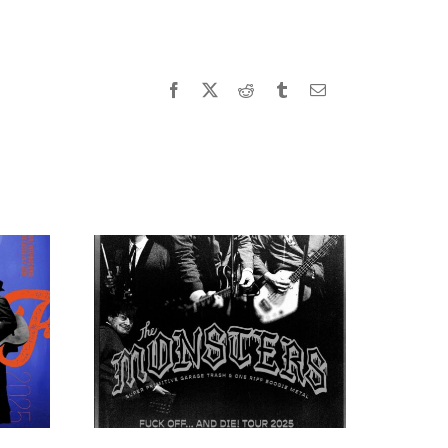
Facebook
X
Reddit
Tumblr
Correo
electrónico