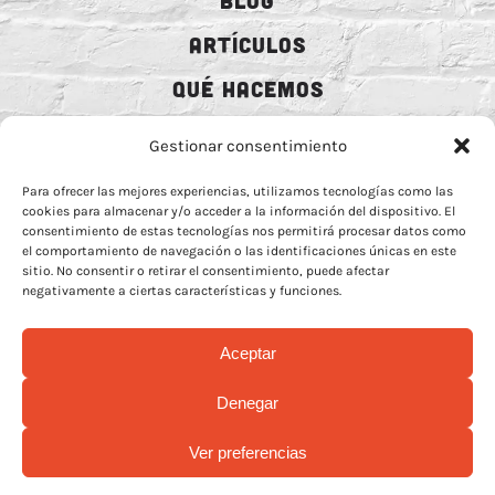
BLOG
ARTÍCULOS
QUÉ HACEMOS
MECENAZGO
Gestionar consentimiento
CONTRATACIÓN
Para ofrecer las mejores experiencias, utilizamos tecnologías como las
cookies para almacenar y/o acceder a la información del dispositivo. El
CONTACTO
consentimiento de estas tecnologías nos permitirá procesar datos como
el comportamiento de navegación o las identificaciones únicas en este
BIO
sitio. No consentir o retirar el consentimiento, puede afectar
negativamente a ciertas características y funciones.
Aceptar
AVISO LEGAL
–
POLÍTICA DE COOCKIES
–
MÁS INFORMACIÓN SOBRE
Denegar
COOCKIES
–
POLÍTICA DE PRIVACIDAD REDES
Ver preferencias
© Copyright 2026 | Rock Animal Radio | All Rights Reserved |
Design by
La Mamba Negra