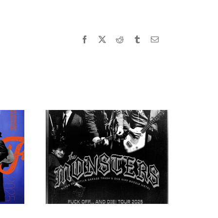
Facebook
X
Reddit
Tumblr
Correo
electrónico