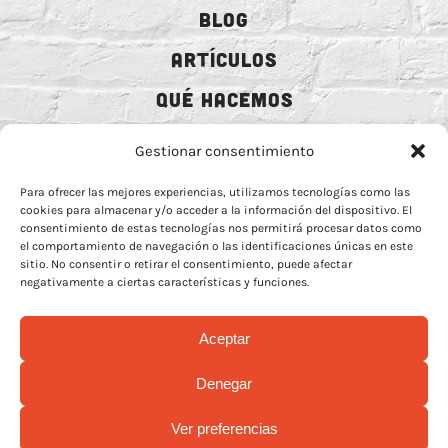
BLOG
ARTÍCULOS
QUÉ HACEMOS
MECENAZGO
Gestionar consentimiento
CONTRATACIÓN
Para ofrecer las mejores experiencias, utilizamos tecnologías como las
cookies para almacenar y/o acceder a la información del dispositivo. El
CONTACTO
consentimiento de estas tecnologías nos permitirá procesar datos como
el comportamiento de navegación o las identificaciones únicas en este
BIO
sitio. No consentir o retirar el consentimiento, puede afectar
negativamente a ciertas características y funciones.
Aceptar
AVISO LEGAL
–
POLÍTICA DE COOCKIES
–
MÁS INFORMACIÓN SOBRE
Denegar
COOCKIES
–
POLÍTICA DE PRIVACIDAD REDES
Ver preferencias
© Copyright 2026 | Rock Animal Radio | All Rights Reserved |