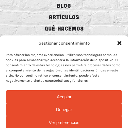
BLOG
ARTÍCULOS
QUÉ HACEMOS
MECENAZGO
Gestionar consentimiento
CONTRATACIÓN
Para ofrecer las mejores experiencias, utilizamos tecnologías como las
cookies para almacenar y/o acceder a la información del dispositivo. El
CONTACTO
consentimiento de estas tecnologías nos permitirá procesar datos como
el comportamiento de navegación o las identificaciones únicas en este
BIO
sitio. No consentir o retirar el consentimiento, puede afectar
negativamente a ciertas características y funciones.
Aceptar
AVISO LEGAL
–
POLÍTICA DE COOCKIES
–
MÁS INFORMACIÓN SOBRE
Denegar
COOCKIES
–
POLÍTICA DE PRIVACIDAD REDES
Ver preferencias
© Copyright 2026 | Rock Animal Radio | All Rights Reserved |