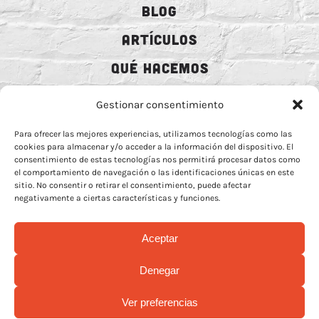
BLOG
ARTÍCULOS
QUÉ HACEMOS
MECENAZGO
Gestionar consentimiento
CONTRATACIÓN
Para ofrecer las mejores experiencias, utilizamos tecnologías como las
cookies para almacenar y/o acceder a la información del dispositivo. El
CONTACTO
consentimiento de estas tecnologías nos permitirá procesar datos como
el comportamiento de navegación o las identificaciones únicas en este
BIO
sitio. No consentir o retirar el consentimiento, puede afectar
negativamente a ciertas características y funciones.
Aceptar
AVISO LEGAL
–
POLÍTICA DE COOCKIES
–
MÁS INFORMACIÓN SOBRE
Denegar
COOCKIES
–
POLÍTICA DE PRIVACIDAD REDES
Ver preferencias
© Copyright 2026 | Rock Animal Radio | All Rights Reserved |