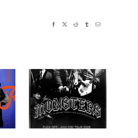
Facebook
X
Reddit
Tumblr
Correo
electrónico