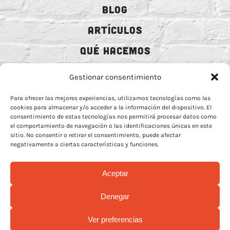
BLOG
ARTÍCULOS
QUÉ HACEMOS
MECENAZGO
Gestionar consentimiento
CONTRATACIÓN
Para ofrecer las mejores experiencias, utilizamos tecnologías como las
cookies para almacenar y/o acceder a la información del dispositivo. El
CONTACTO
consentimiento de estas tecnologías nos permitirá procesar datos como
el comportamiento de navegación o las identificaciones únicas en este
BIO
sitio. No consentir o retirar el consentimiento, puede afectar
negativamente a ciertas características y funciones.
Aceptar
AVISO LEGAL
–
POLÍTICA DE COOCKIES
–
MÁS INFORMACIÓN SOBRE
Denegar
COOCKIES
–
POLÍTICA DE PRIVACIDAD REDES
Ver preferencias
© Copyright 2026 | Rock Animal Radio | All Rights Reserved |