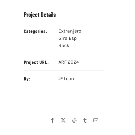
Project Details
Categories:
Extranjero
Gira Esp
Rock
Project URL:
ARF 2024
By:
JF Leon
Facebook
X
Reddit
Tumblr
Correo
electrónico