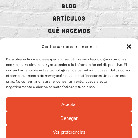
BLOG
ARTÍCULOS
QUÉ HACEMOS
MECENAZGO
Gestionar consentimiento
CONTRATACIÓN
Para ofrecer las mejores experiencias, utilizamos tecnologías como las
cookies para almacenar y/o acceder a la información del dispositivo. El
CONTACTO
consentimiento de estas tecnologías nos permitirá procesar datos como
el comportamiento de navegación o las identificaciones únicas en este
BIO
sitio. No consentir o retirar el consentimiento, puede afectar
negativamente a ciertas características y funciones.
Aceptar
AVISO LEGAL
–
POLÍTICA DE COOCKIES
–
MÁS INFORMACIÓN SOBRE
Denegar
COOCKIES
–
POLÍTICA DE PRIVACIDAD REDES
Ver preferencias
© Copyright 2026 | Rock Animal Radio | All Rights Reserved |