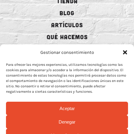
TIENDA
BLOG
ARTÍCULOS
QUÉ HACEMOS
MECENAZGO
Gestionar consentimiento
CONTRATACIÓN
Para ofrecer las mejores experiencias, utilizamos tecnologías como las
cookies para almacenar y/o acceder a la información del dispositivo. El
CONTACTO
consentimiento de estas tecnologías nos permitirá procesar datos como
el comportamiento de navegación o las identificaciones únicas en este
BIO
sitio. No consentir o retirar el consentimiento, puede afectar
negativamente a ciertas características y funciones.
Aceptar
AVISO LEGAL
–
POLÍTICA DE COOCKIES
–
MÁS INFORMACIÓN SOBRE
Denegar
COOCKIES
–
POLÍTICA DE PRIVACIDAD REDES