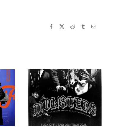
Facebook
X
Reddit
Tumblr
Correo
electrónico