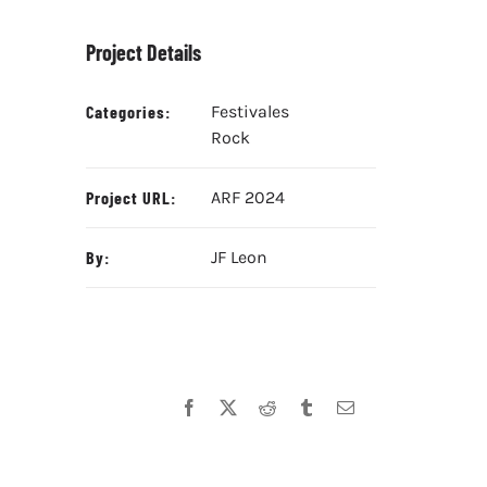
Project Details
Categories:
Festivales
Rock
Project URL:
ARF 2024
By:
JF Leon
Facebook
X
Reddit
Tumblr
Correo
electrónico