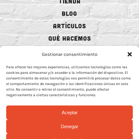
TIENDA
BLOG
ARTÍCULOS
QUÉ HACEMOS
MECENAZGO
Gestionar consentimiento
CONTRATACIÓN
Para ofrecer las mejores experiencias, utilizamos tecnologías como las
cookies para almacenar y/o acceder a la información del dispositivo. El
CONTACTO
consentimiento de estas tecnologías nos permitirá procesar datos como
el comportamiento de navegación o las identificaciones únicas en este
BIO
sitio. No consentir o retirar el consentimiento, puede afectar
negativamente a ciertas características y funciones.
Aceptar
AVISO LEGAL
–
POLÍTICA DE COOCKIES
–
MÁS INFORMACIÓN SOBRE
Denegar
COOCKIES
–
POLÍTICA DE PRIVACIDAD REDES