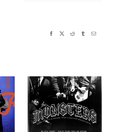
Facebook
X
Reddit
Tumblr
Correo
electrónico