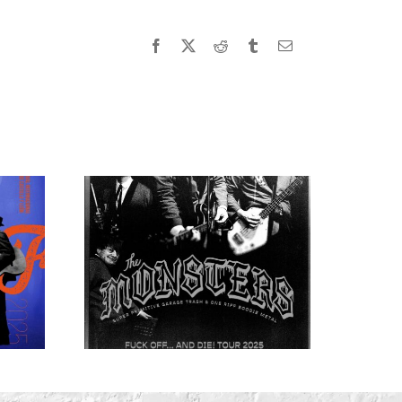
Facebook
X
Reddit
Tumblr
Correo
electrónico