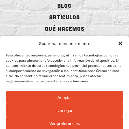
BLOG
ARTÍCULOS
QUÉ HACEMOS
MECENAZGO
Gestionar consentimiento
CONTRATACIÓN
Para ofrecer las mejores experiencias, utilizamos tecnologías como las
cookies para almacenar y/o acceder a la información del dispositivo. El
CONTACTO
consentimiento de estas tecnologías nos permitirá procesar datos como
el comportamiento de navegación o las identificaciones únicas en este
BIO
sitio. No consentir o retirar el consentimiento, puede afectar
negativamente a ciertas características y funciones.
Aceptar
AVISO LEGAL
–
POLÍTICA DE COOCKIES
–
MÁS INFORMACIÓN SOBRE
Denegar
COOCKIES
–
POLÍTICA DE PRIVACIDAD REDES
Ver preferencias
© Copyright 2026 | Rock Animal Radio | All Rights Reserved |