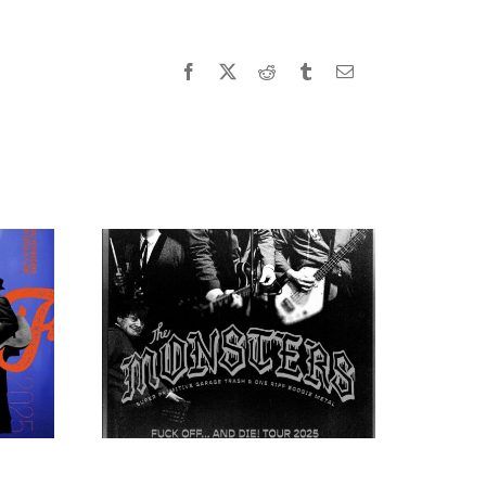
Facebook
X
Reddit
Tumblr
Correo
electrónico