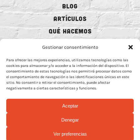
BLOG
ARTÍCULOS
QUÉ HACEMOS
MECENAZGO
Gestionar consentimiento
CONTRATACIÓN
Para ofrecer las mejores experiencias, utilizamos tecnologías como las
cookies para almacenar y/o acceder a la información del dispositivo. El
CONTACTO
consentimiento de estas tecnologías nos permitirá procesar datos como
el comportamiento de navegación o las identificaciones únicas en este
BIO
sitio. No consentir o retirar el consentimiento, puede afectar
negativamente a ciertas características y funciones.
Aceptar
AVISO LEGAL
–
POLÍTICA DE COOCKIES
–
MÁS INFORMACIÓN SOBRE
Denegar
COOCKIES
–
POLÍTICA DE PRIVACIDAD REDES
Ver preferencias
© Copyright 2026 | Rock Animal Radio | All Rights Reserved |