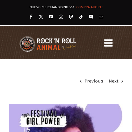
Saltar
NUEVO MERCHANDISING >>>
COMPRA AHORA!
al
contenido
Toggl
Navig
HOME
LET’S ROCK RADIO
Previous
Next
OTROS PODCASTS
VÍDEOS
TWITCH
View
REDES
Larger
TIENDA
Image
BLOG