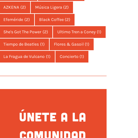
AZKENA
(2)
Música Ligera
(2)
Efeméride
(2)
Black Coffee
(2)
She's Got The Power
(2)
Ultimo Tren a Coney
(1)
Tiempo de Beatles
(1)
Flores & Gasoil
(1)
La Fragua de Vulcano
(1)
Concierto
(1)
ÚNETE A LA
COMUNIDAD