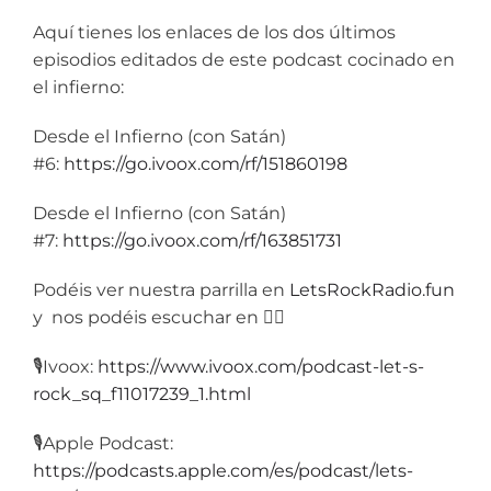
Aquí tienes los enlaces de los dos últimos
episodios editados de este podcast cocinado en
el infierno:
Desde el Infierno (con Satán)
#6:
https://go.ivoox.com/rf/151860198
Desde el Infierno (con Satán)
#7:
https://go.ivoox.com/rf/163851731
Podéis ver nuestra parrilla en
LetsRockRadio.fun
y nos podéis escuchar en 👇🏼
🎙️Ivoox:
https://www.ivoox.com/podcast-let-s-
rock_sq_f11017239_1.html
🎙️
Apple Podcast:
https://podcasts.apple.com/es/podcast/lets-