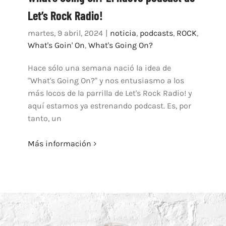
Let’s Rock Radio!
ARTÍCULOS
QUÉ HACEMOS
martes, 9 abril, 2024
|
noticia
,
podcasts
,
ROCK
,
What's Goin' On
,
What's Going On?
MECENAZGO
CONTRATACIÓN
Hace sólo una semana nació la idea de
"What's Going On?" y nos entusiasmo a los
CONTACTO
más locos de la parrilla de Let's Rock Radio! y
BIO
aquí estamos ya estrenando podcast. Es, por
tanto, un
Más información