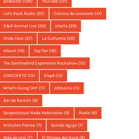
podcasts
(128)
YouTube
(121)
Let's Rock Radio
(97)
Crónica de concierto
(41)
R&R Animal Live
(29)
charla
(29)
Onda Cero
(27)
La Cultureta
(20)
Album
(19)
Top Ten
(18)
The Sanfreebird Experience Rockshow
(15)
CONCIERTO
(15)
Elepé
(12)
What's Going On?
(11)
obituario
(11)
Bar de Ramón
(9)
Sospechosos Nada Habituales
(9)
Radio
(8)
Artículos Prensa
(7)
Sonido Aguja
(7)
Más de Uno
(7)
El Olimpo del Rock
(6)