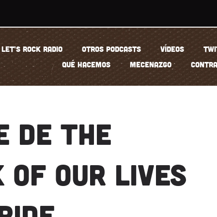
LET’S ROCK RADIO
OTROS PODCASTS
VÍDEOS
TWI
QUÉ HACEMOS
MECENAZGO
CONTRA
E DE THE
 OF OUR LIVES
BIDE