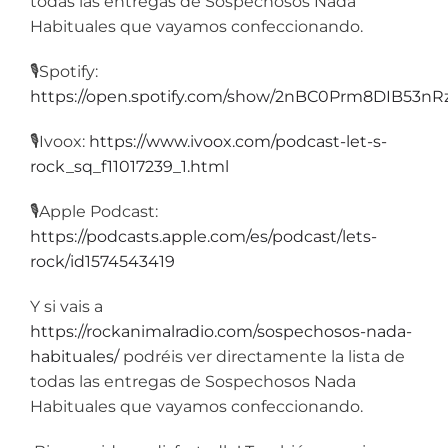
todas las entregas de Sospechosos Nada
Habituales que vayamos confeccionando.
🎙️
Spotify:
https://open.spotify.com/show/2nBC0Prm8DIB53n
🎙️
Ivoox:
https://www.ivoox.com/podcast-let-s-
rock_sq_f11017239_1.html
🎙️
Apple Podcast:
https://podcasts.apple.com/es/podcast/lets-
rock/id1574543419
Y si vais a
https://rockanimalradio.com/sospechosos-nada-
habituales/
podréis ver directamente la lista de
todas las entregas de Sospechosos Nada
Habituales que vayamos confeccionando.