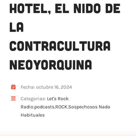
HOTEL, EL NIDO DE
ARTÍCULOS
QUÉ HACEMOS
LA
MECENAZGO
CONTRATACIÓN
CONTRACULTURA
CONTACTO
BIO
NEOYORQUINA
Fecha: octubre 16, 2024
Categorias:
Let's Rock
Radio
,
podcasts
,
ROCK
,
Sospechosos Nada
Habituales