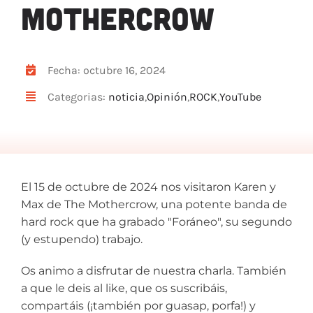
MOTHERCROW
ARTÍCULOS
QUÉ HACEMOS
MECENAZGO
Fecha: octubre 16, 2024
CONTRATACIÓN
Categorias:
noticia
,
Opinión
,
ROCK
,
YouTube
CONTACTO
BIO
El 15 de octubre de 2024 nos visitaron Karen y
Max de The Mothercrow, una potente banda de
hard rock que ha grabado "Foráneo", su segundo
(y estupendo) trabajo.
Os animo a disfrutar de nuestra charla. También
a que le deis al like, que os suscribáis,
compartáis (¡también por guasap, porfa!) y