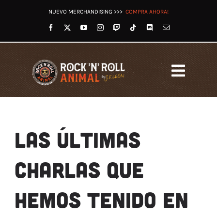
Saltar
NUEVO MERCHANDISING >>>
COMPRA AHORA!
al
contenido
Toggl
Navig
HOME
LET’S ROCK RADIO
LAS ÚLTIMAS
OTROS PODCASTS
VÍDEOS
CHARLAS QUE
TWITCH
REDES
HEMOS TENIDO EN
TIENDA
BLOG