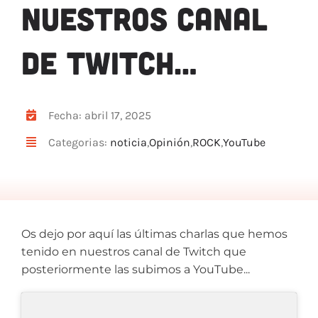
NUESTROS CANAL
ARTÍCULOS
QUÉ HACEMOS
DE TWITCH…
MECENAZGO
CONTRATACIÓN
CONTACTO
Fecha: abril 17, 2025
BIO
Categorias:
noticia
,
Opinión
,
ROCK
,
YouTube
Os dejo por aquí las últimas charlas que hemos
tenido en nuestros canal de Twitch que
posteriormente las subimos a YouTube...