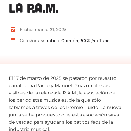
LA P.A.M.
ARTÍCULOS
QUÉ HACEMOS
MECENAZGO
Fecha: marzo 21, 2025
CONTRATACIÓN
Categorias:
noticia
,
Opinión
,
ROCK
,
YouTube
CONTACTO
BIO
El 17 de marzo de 2025 se pasaron por nuestro
canal Laura Pardo y Manuel Pinazo, cabezas
visibles de la relanzada P.A.M., la asociación de
los periodistas musicales, de la que sólo
sabíamos a través de los Premio Ruido. La nueva
junta se ha propuesto que esta asociación sirva
de verdad para ayudar a los patitos feos de la
industria musical.