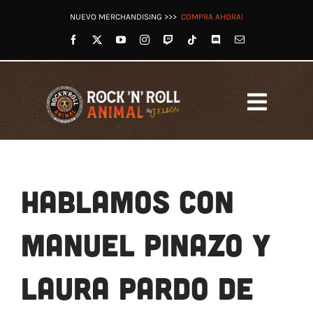
Saltar
NUEVO MERCHANDISING >>>
COMPRA AHORA!
al
contenido
Toggl
Navig
HOME
LET’S ROCK RADIO
HABLAMOS CON
OTROS PODCASTS
VÍDEOS
MANUEL PINAZO Y
TWITCH
REDES
LAURA PARDO DE
TIENDA
BLOG