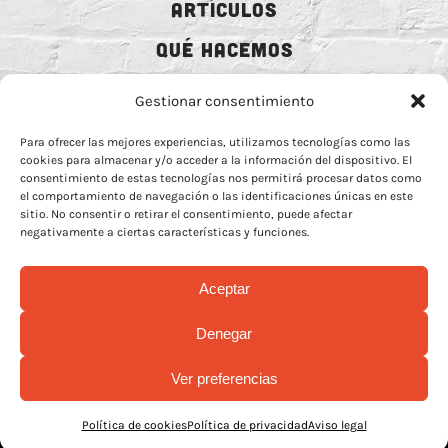
ARTÍCULOS
QUÉ HACEMOS
MECENAZGO
Gestionar consentimiento
CONTRATACIÓN
Para ofrecer las mejores experiencias, utilizamos tecnologías como las
cookies para almacenar y/o acceder a la información del dispositivo. El
CONTACTO
consentimiento de estas tecnologías nos permitirá procesar datos como
el comportamiento de navegación o las identificaciones únicas en este
BIO
sitio. No consentir o retirar el consentimiento, puede afectar
negativamente a ciertas características y funciones.
Aceptar
AVISO LEGAL
–
POLÍTICA DE COOCKIES
–
MÁS INFORMACIÓN SOBRE
Denegar
COOCKIES
–
POLÍTICA DE PRIVACIDAD REDES
Ver preferencias
© Copyright 2026 | Rock Animal Radio | All Rights Reserved |
Design by
La Mamba Negra
Política de cookies
Política de privacidad
Aviso legal