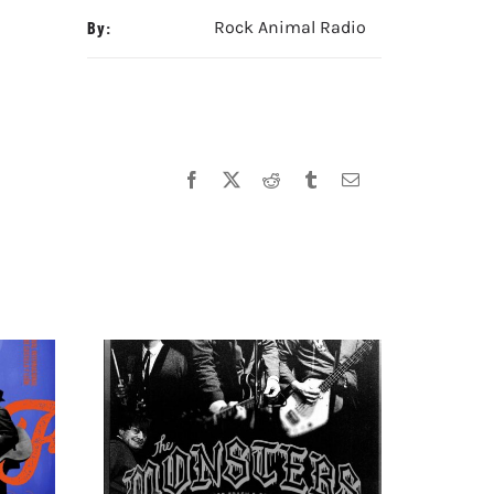
By:
Rock Animal Radio
Facebook
X
Reddit
Tumblr
Correo
electrónico