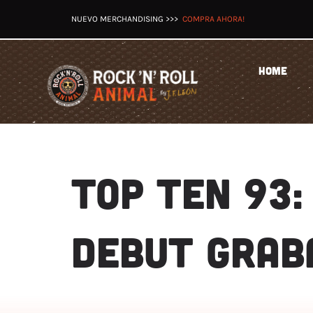
Saltar
NUEVO MERCHANDISING >>>
COMPRA AHORA!
al
contenido
HOME
TOP TEN 93:
DEBUT GRAB