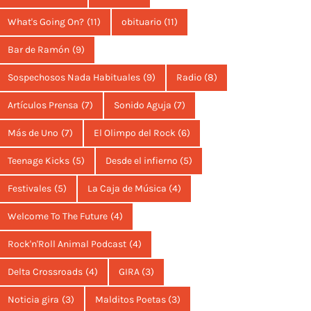
What's Going On?
(11)
obituario
(11)
Bar de Ramón
(9)
Sospechosos Nada Habituales
(9)
Radio
(8)
Artículos Prensa
(7)
Sonido Aguja
(7)
Más de Uno
(7)
El Olimpo del Rock
(6)
Teenage Kicks
(5)
Desde el infierno
(5)
Festivales
(5)
La Caja de Música
(4)
Welcome To The Future
(4)
Rock'n'Roll Animal Podcast
(4)
Delta Crossroads
(4)
GIRA
(3)
Noticia gira
(3)
Malditos Poetas
(3)