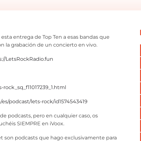
s esta entrega de Top Ten a esas bandas que
 la grabación de un concierto en vivo.
s://LetsRockRadio.fun
s-rock_sq_f11017239_1.html
/es/podcast/lets-rock/id1574543419
e podcasts, pero en cualquier caso, os
uchéis SIEMPRE en iVoox.
t son podcasts que hago exclusivamente para