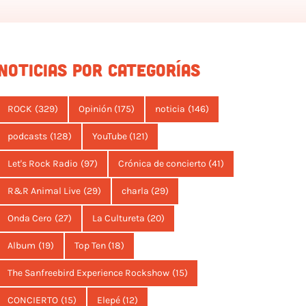
NOTICIAS POR CATEGORÍAS
ROCK
(329)
Opinión
(175)
noticia
(146)
podcasts
(128)
YouTube
(121)
Let's Rock Radio
(97)
Crónica de concierto
(41)
R&R Animal Live
(29)
charla
(29)
Onda Cero
(27)
La Cultureta
(20)
Album
(19)
Top Ten
(18)
The Sanfreebird Experience Rockshow
(15)
CONCIERTO
(15)
Elepé
(12)