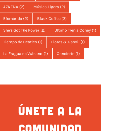
AZKENA
(2)
Música Ligera
(2)
Efeméride
(2)
Black Coffee
(2)
She's Got The Power
(2)
Ultimo Tren a Coney
(1)
Tiempo de Beatles
(1)
Flores & Gasoil
(1)
La Fragua de Vulcano
(1)
Concierto
(1)
ÚNETE A LA
COMUNIDAD