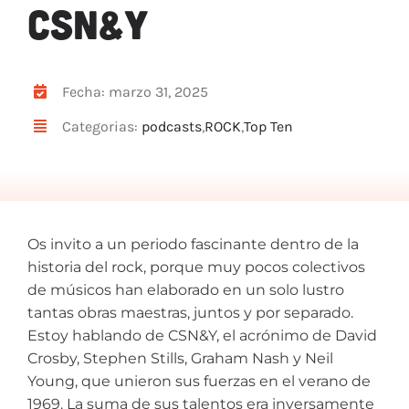
CSN&Y
ARTÍCULOS
QUÉ HACEMOS
MECENAZGO
Fecha: marzo 31, 2025
CONTRATACIÓN
Categorias:
podcasts
,
ROCK
,
Top Ten
CONTACTO
BIO
Os invito a un periodo fascinante dentro de la
historia del rock, porque muy pocos colectivos
de músicos han elaborado en un solo lustro
tantas obras maestras, juntos y por separado.
Estoy hablando de CSN&Y, el acrónimo de David
Crosby, Stephen Stills, Graham Nash y Neil
Young, que unieron sus fuerzas en el verano de
1969. La suma de sus talentos era inversamente