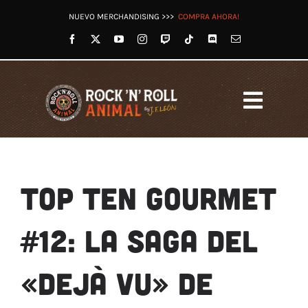
Saltar
NUEVO MERCHANDISING >>>
COMPRA AHORA!
al
contenido
Toggl
Navig
HOME
LET’S ROCK RADIO
TOP TEN GOURMET
OTROS PODCASTS
VÍDEOS
#12: LA SAGA DEL
TWITCH
REDES
«DEJÀ VU» DE
TIENDA
BLOG