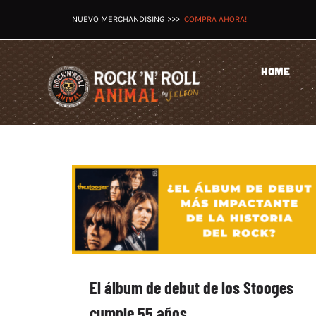
Saltar
NUEVO MERCHANDISING >>>
COMPRA AHORA!
al
contenido
HOME
El álbum de debut de los Stooges
cumple 55 años