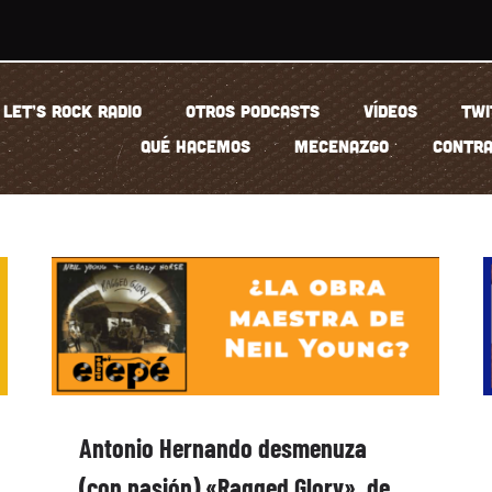
LET’S ROCK RADIO
OTROS PODCASTS
VÍDEOS
TWI
QUÉ HACEMOS
MECENAZGO
CONTRA
Antonio Hernando desmenuza
(con pasión) «Ragged Glory», de